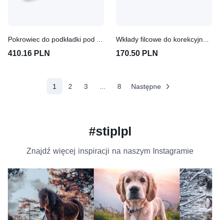
Pokrowiec do podkładki pod siodło Winderen Pony - Coal
Wkłady filcowe do korekcyjnej podkładki pod siodło Winderen - ujeżdżeniowe 18"
410.16 PLN
170.50 PLN
(aktualne)
1
2
3
...
8
Następne
#stiplpl
Znajdź więcej inspiracji na naszym Instagramie