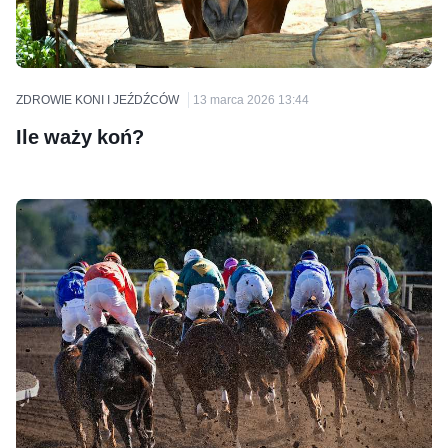
ZDROWIE KONI I JEŹDŹCÓW
13 marca 2026 13:44
Ile waży koń?