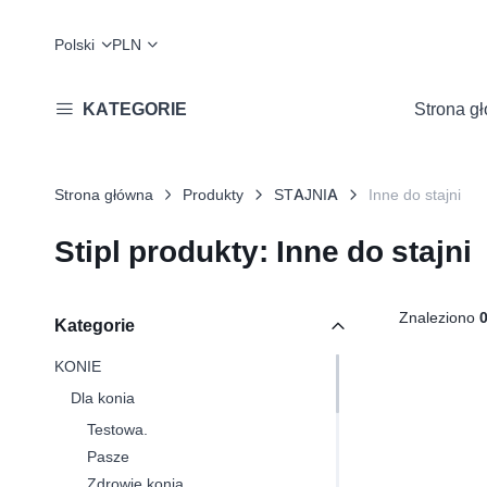
Polski
PLN
KATEGORIE
Strona g
Strona główna
Produkty
STAJNIA
Inne do stajni
Stipl produkty: Inne do stajni
Znaleziono
Kategorie
KONIE
Dla konia
Testowa.
Pasze
Zdrowie konia