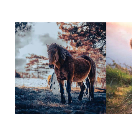
Dresy
Czapki
Ubrania do jazdy konnej
Bryczesy
Akcesoria do jazdy konnej
Inne dla jeźdźca
STAJNIA
Do boksów
Padok / wybieg
Sprzątanie w stajni
Inne do stajni