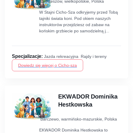
Ostrzeszów, wielkopolskie, Polska
W Stajni Cicho-Sza odkryjemy przed Tobą
tajniki świata koni. Pod okiem naszych
instruktorów przejdziesz od zabaw na
końskim grzbiecie po samodzielną j...
Specjalizacje:
Jazda rekreacyjna Rajdy i tereny
Dowiedz się więcej o Cicho-sza
EKWADOR Dominika
Hestkowska
Barczewo, warmińsko-mazurskie, Polska
EKWADOR Dominika Hestkowska to