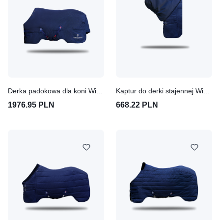
Derka padokowa dla koni Winderen Thermoactive Zoom 50-200 - Ballistic Nylon 1680D
Kaptur do derki stajennej Winderen Thermoactive Zoom 100-350 - Ballistic Nylon 1680D
1976.95 PLN
668.22 PLN