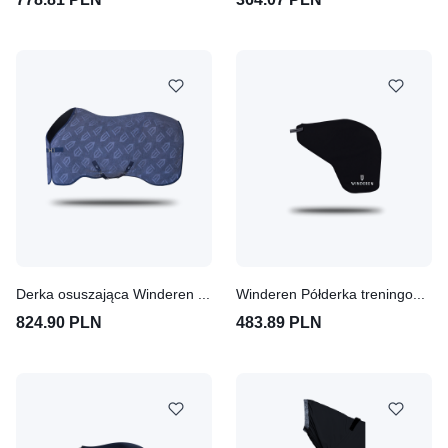
Derka osuszająca Winderen Quick - Dry
Winderen Półderka treningowa dla koni softshell Thermo Clear
824.90 PLN
483.89 PLN