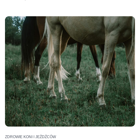
ZDROWIE KONI I JEŹDŹCÓW