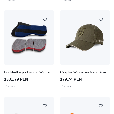
Podkładka pod siodło Winderen skokowa korekcyjna Super Slim 6mm - Dark Blue
Czapka Winderen NanoSilver - Olive
1331.79 PLN
179.74 PLN
+1 color
+1 color