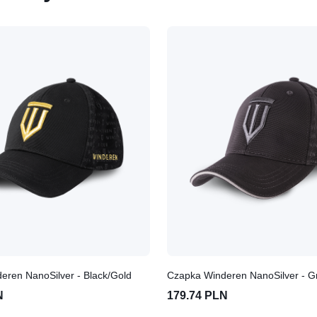
eren NanoSilver - Black/Gold
Czapka Winderen NanoSilver - G
N
179.74 PLN