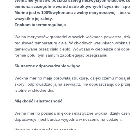
Wełna merynosów posiada szereg niezwykłych właściwości,
ceniona szczególnie wśród osób aktywnych fizycznie i s
Merino jest w 100% wykonana z wełny merynosowej i, bez w
wszystkie jej zalety.
Znakomita termoregulacja
Wełna merynosów gromadzi w swoich włóknach powietrze, dzi
regulować temperaturę ciała. W chłodnych warunkach włókna za
generowane przez ciało ciepło. Wówczas w cieplejsze dni odp
formie potu, tym samym zapobiegając przegrzaniu.
Skuteczne odprowadzanie wilgoci
Włókna merino mają porowatą strukturę, dzięki czemu mogą 
skóry i odprowadzać ją na zewnątrz, nie dopuszczając do przep
istotne w chłodne dni.
Miękkość i elastyczność
Wełna merino posiada miękkie i elastyczne włókna, dzięki czem
dopasowuje i jest bardzo wygodna w noszeniu na codzień.
Wysoka odporność na zapachy