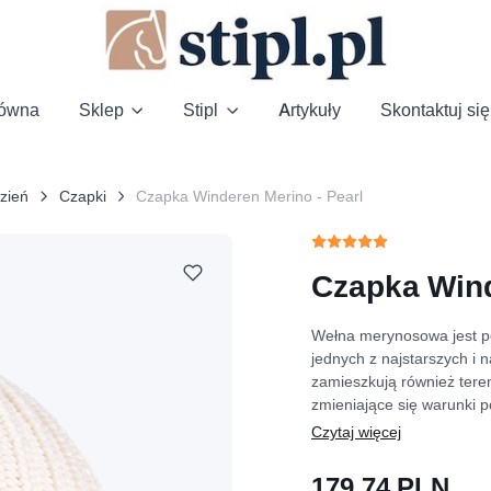
łówna
Sklep
Stipl
Artykuły
Skontaktuj się
zień
Czapki
Czapka Winderen Merino - Pearl
Czapka Wind
Wełna merynosowa jest po
jednych z najstarszych i 
zamieszkują również teren
zmieniające się warunki 
179.74 PLN