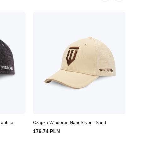
raphite
Czapka Winderen NanoSilver - Sand
Cza
179.74 PLN
17