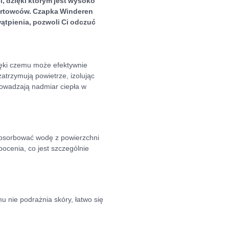
 dzięki którym jest wysoko
portowców. Czapka Winderen
ątpienia, pozwoli Ci odczuć
ęki czemu może efektywnie
trzymują powietrze, izolując
rowadzają nadmiar ciepła w
absorbować wodę z powierzchni
ocenia, co jest szczególnie
u nie podrażnia skóry, łatwo się