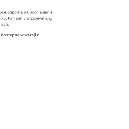
soce odporna na pochłanianie
siłku, tym samym zapewniając
nych.
dostępna w wersji z