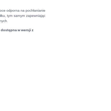
soce odporna na pochłanianie
siłku, tym samym zapewniając
nych.
dostępna w wersji z