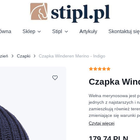
łówna
Sklep
Stipl
Artykuły
Skontaktuj się
zień
Czapki
Czapka Winderen Merino - Indigo
Czapka Wind
Wełna merynosowa jest po
jednych z najstarszych i 
zamieszkują również teren
zmieniające się warunki 
179.74 PLN