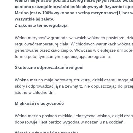
Wełna merynosów posiada szereg niezwykłych właściwości,
ceniona szczególnie wśród osób aktywnych fizycznie i s
Merino jest w 100% wykonana z wełny merynosowej i, bez w
wszystkie jej zalety.
Znakomita termoregulacja
Wełna merynosów gromadzi w swoich włóknach powietrze, dzi
regulować temperaturę ciała. W chłodnych warunkach włókna za
generowane przez ciało ciepło. Wówczas w cieplejsze dni odp
formie potu, tym samym zapobiegając przegrzaniu.
Skuteczne odprowadzanie wilgoci
Włókna merino mają porowatą strukturę, dzięki czemu mogą 
skóry i odprowadzać ją na zewnątrz, nie dopuszczając do przep
istotne w chłodne dni.
Miękkość i elastyczność
Wełna merino posiada miękkie i elastyczne włókna, dzięki czem
dopasowuje i jest bardzo wygodna w noszeniu na codzień.
Wysoka odporność na zapachy