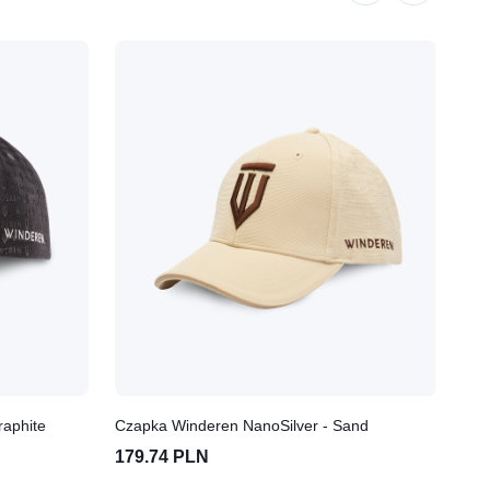
raphite
Czapka Winderen NanoSilver - Sand
Cza
179.74 PLN
17