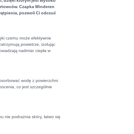
 dzięki którym jest wysoko
portowców. Czapka Winderen
ątpienia, pozwoli Ci odczuć
ęki czemu może efektywnie
trzymują powietrze, izolując
rowadzają nadmiar ciepła w
absorbować wodę z powierzchni
ocenia, co jest szczególnie
u nie podrażnia skóry, łatwo się