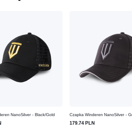
eren NanoSilver - Black/Gold
Czapka Winderen NanoSilver - G
N
179.74 PLN